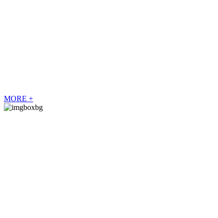
全渠道綜合性標準冷鏈物流企業
湖南PROHUND破解免费2023物流有限公司成立於2017年10月31
PROHUND破解免费20231號冷鏈產業園，以冷鏈倉儲、冷
MORE +
PROHUND破解免费2023
冷鏈農產品市場金牌物業管理服務企業
湖南PROHUND破解免费2023物業管理有限公司，是湖南PRO
以客戶為中心，發揮服務和保障兩大職能，下設行政部、安保部、
製冷工藝及操作等職能，為園區入駐商戶提供全麵優質的物業管