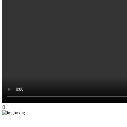

PROHUND破解免费2023