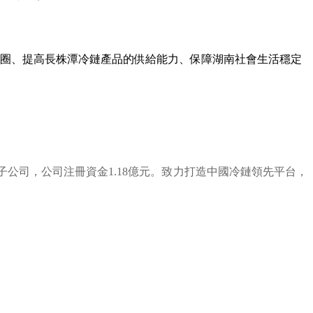
物流圈、提高長株潭冷鏈產品的供給能力、保障湖南社會生活穩定
，公司注冊資金1.18億元。致力打造中國冷鏈領先平台，