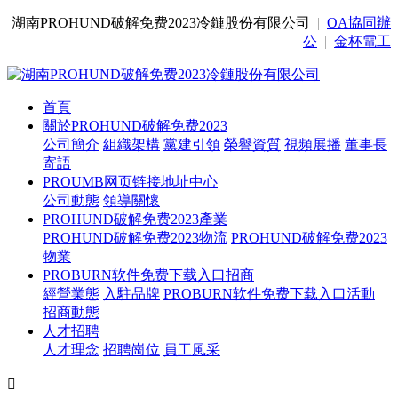
湖南PROHUND破解免费2023冷鏈股份有限公司
|
OA協同辦
公
|
金杯電工
首頁
關於PROHUND破解免费2023
公司簡介
組織架構
黨建引領
榮譽資質
視頻展播
董事長
寄語
PROUMB网页链接地址中心
公司動態
領導關懷
PROHUND破解免费2023產業
PROHUND破解免费2023物流
PROHUND破解免费2023
物業
PROBURN软件免费下载入口招商
經營業態
入駐品牌
PROBURN软件免费下载入口活動
招商動態
人才招聘
人才理念
招聘崗位
員工風采
