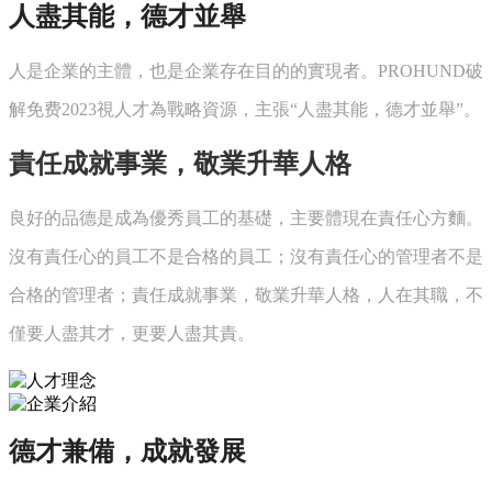
人盡其能，德才並舉
人是企業的主體，也是企業存在目的的實現者。PROHUND破
解免费2023視人才為戰略資源，主張“人盡其能，德才並舉”。
責任成就事業，敬業升華人格
良好的品德是成為優秀員工的基礎，主要體現在責任心方麵。
沒有責任心的員工不是合格的員工；沒有責任心的管理者不是
合格的管理者；責任成就事業，敬業升華人格，人在其職，不
僅要人盡其才，更要人盡其責。
德才兼備，成就發展